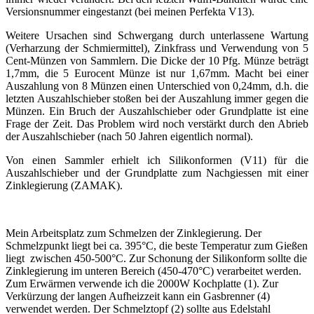
Versionsnummer eingestanzt (bei meinen Perfekta V13).
Weitere Ursachen sind Schwergang durch unterlassene Wartung
(Verharzung der Schmiermittel), Zinkfrass und Verwendung von 5
Cent-Münzen von Sammlern. Die Dicke der 10 Pfg. Münze beträgt
1,7mm, die 5 Eurocent Münze ist nur 1,67mm. Macht bei einer
Auszahlung von 8 Münzen einen Unterschied von 0,24mm, d.h. die
letzten Auszahlschieber stoßen bei der Auszahlung immer gegen die
Münzen. Ein Bruch der Auszahlschieber oder Grundplatte ist eine
Frage der Zeit. Das Problem wird noch verstärkt durch den Abrieb
der Auszahlschieber (nach 50 Jahren eigentlich normal).
Von einen Sammler erhielt ich Silikonformen (V11) für die
Auszahlschieber und der Grundplatte zum Nachgiessen mit einer
Zinklegierung (ZAMAK).
Mein Arbeitsplatz zum Schmelzen der Zinklegierung. Der
Schmelzpunkt liegt bei ca. 395°C, die beste Temperatur zum Gießen
liegt zwischen 450-500°C. Zur Schonung der Silikonform sollte die
Zinklegierung im unteren Bereich (450-470°C) verarbeitet werden.
Zum Erwärmen verwende ich die 2000W Kochplatte (1). Zur
Verkürzung der langen Aufheizzeit kann ein Gasbrenner (4)
verwendet werden. Der Schmelztopf (2) sollte aus Edelstahl