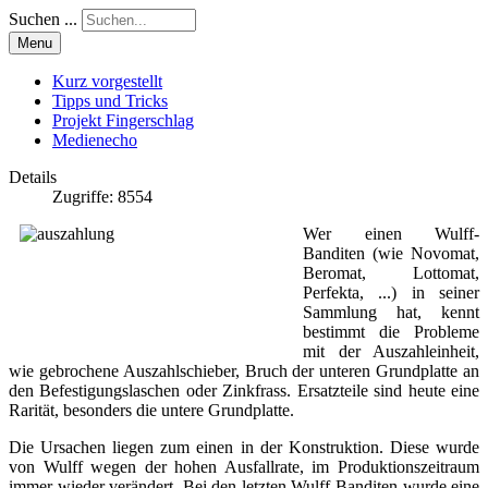
Suchen ...
Menu
Kurz vorgestellt
Tipps und Tricks
Projekt Fingerschlag
Medienecho
Details
Zugriffe: 8554
Wer einen Wulff-
Banditen (wie Novomat,
Beromat, Lottomat,
Perfekta, ...) in seiner
Sammlung hat, kennt
bestimmt die Probleme
mit der Auszahleinheit,
wie gebrochene Auszahlschieber, Bruch der unteren Grundplatte an
den Befestigungslaschen oder Zinkfrass. Ersatzteile sind heute eine
Rarität, besonders die untere Grundplatte.
Die Ursachen liegen zum einen in der Konstruktion. Diese wurde
von Wulff wegen der hohen Ausfallrate, im Produktionszeitraum
immer wieder verändert. Bei den letzten Wulff-Banditen wurde eine