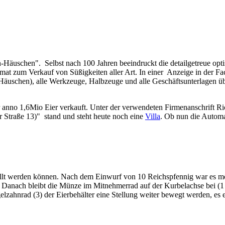
Häuschen". Selbst nach 100 Jahren beeindruckt die detailgetreue op
t zum Verkauf von Süßigkeiten aller Art. In einer Anzeige in der Fa
uschen), alle Werkzeuge, Halbzeuge und alle Geschäftsunterlagen üb
anno 1,6Mio Eier verkauft. Unter der verwendeten Firmenanschrift Ri
 Straße 13)" stand und steht heute noch eine
Villa
. Ob nun die Automa
üllt werden können. Nach dem Einwurf von 10 Reichspfennig war es mö
Danach bleibt die Münze im Mitnehmerrad auf der Kurbelachse bei (1 ) 
zahnrad (3) der Eierbehälter eine Stellung weiter bewegt werden, es er