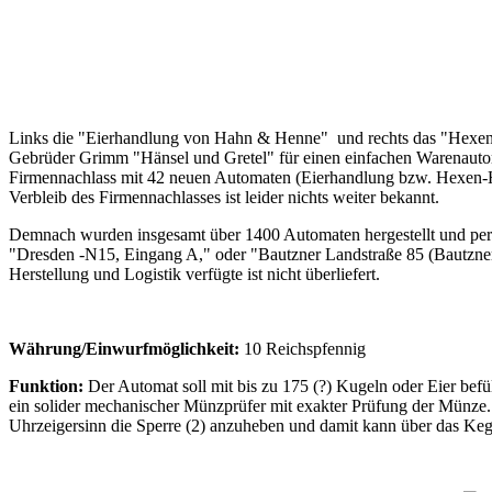
Links die "Eierhandlung von Hahn & Henne" und rechts das "Hexen-
Gebrüder Grimm "Hänsel und Gretel" für einen einfachen Warenautoma
Firmennachlass mit 42 neuen Automaten (Eierhandlung bzw. Hexen-Hä
Verbleib des Firmennachlasses ist leider nichts weiter bekannt.
Demnach wurden insgesamt über 1400 Automaten hergestellt und per 
"Dresden -N15, Eingang A," oder "Bautzner Landstraße 85 (Bautzner
Herstellung und Logistik verfügte ist nicht überliefert.
Währung/Einwurfmöglichkeit:
10 Reichspfennig
Funktion:
Der Automat soll mit bis zu 175 (?) Kugeln oder Eier bef
ein solider mechanischer Münzprüfer mit exakter Prüfung der Münze. 
Uhrzeigersinn die Sperre (2) anzuheben und damit kann über das Kegel