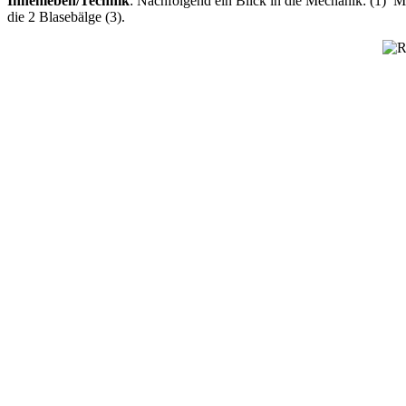
Innenleben/Technik
: Nachfolgend ein Blick in die Mechanik: (1) M
die 2 Blasebälge (3).