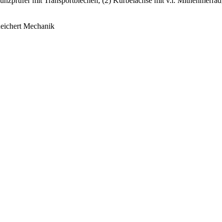
ünzprüfer mit Transportblechen, (2) Kurbelachse mit v.l. Mitnehmerrad