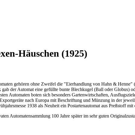
exen-Häuschen (1925)
omaten gehören ohne Zweifel die "Eierhandlung von Hahn & Henne" (
k gab der Automat eine gefüllte bunte Blechkugel (Ball oder Globus) o
esten Automaten boten sich besonders Gartenwirtschaften, Ausflugszi
Exportgeräte nach Europa mit Beschriftung und Münzung in der jeweil
ühjahrsmesse 1938 als Neuheit ein Postartenautomat aus Preßstoff mit
aten Automatensammlung 100 Jahre später im sehr guten Originalzust